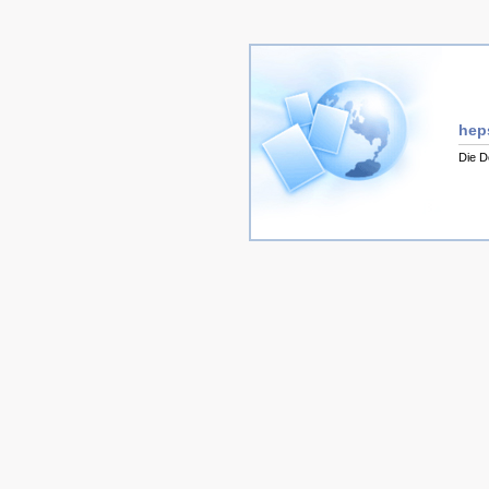
hep
Die D